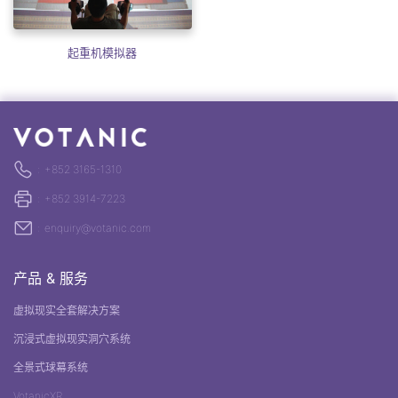
起重机模拟器
:
+852 3165-1310
:
+852 3914-7223
:
enquiry@votanic.com
产品 & 服务
虚拟现实全套解决方案
沉浸式虚拟现实洞穴系统
全景式球幕系统
VotanicXR