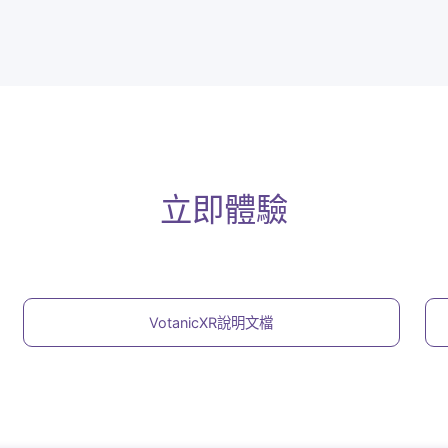
用觸覺回饋裝置在應用中同步提供
觸覺反饋以提高沉浸感
加入各類自製裝置以達到全面的多
感官體驗