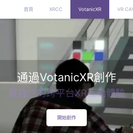
首頁
XRCC
VotanicXR
通過VotanicXR
最自然的跨平台XR互
開始創作