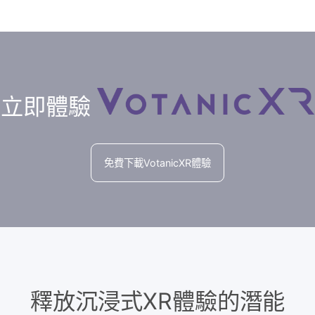
插
XR工具，令用戶在創作XR體驗時更
地
心應手，可以快速製作完成獨一無二
硬
能豐富的XR應用，並同時令其在各平
都擁有最自然的互動體驗。
立即體驗