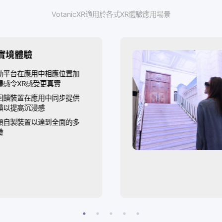
免費下載VotanicXR體驗
釋放沉浸式XR體驗的
VotanicXR適用於各式XR體驗應用場景
D混合實境體驗
使用機動平台在應用中相應位置加
入運動體感令XR感受更真實