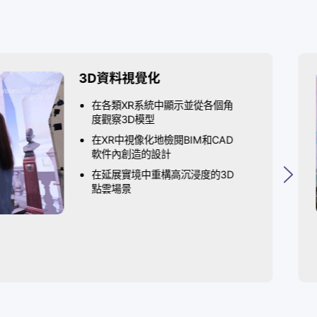
潛能
3D資料視覺化
在各類XR系統中顯示並從各
度觀察3D模型